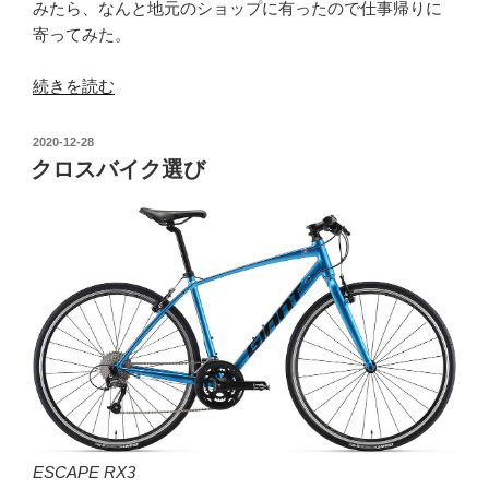
みたら、なんと地元のショップに有ったので仕事帰りに
寄ってみた。
“TREK
続きを読む
FX3
Disk”
投
2020-12-28
の
稿
クロスバイク選び
日:
ESCAPE RX3