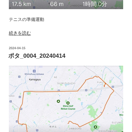
テニスの準備運動
“ポ
続きを読む
タ
_0005_20240420”
投
2024-04-15
の
稿
ポタ_0004_20240414
日: