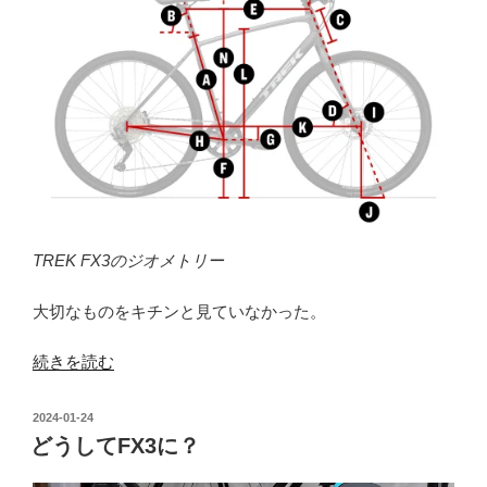
の
TREK FX3のジオメトリー
大切なものをキチンと見ていなかった。
“ジ
続きを読む
オ
メ
投
2024-01-24
ト
稿
どうしてFX3に？
日:
リ