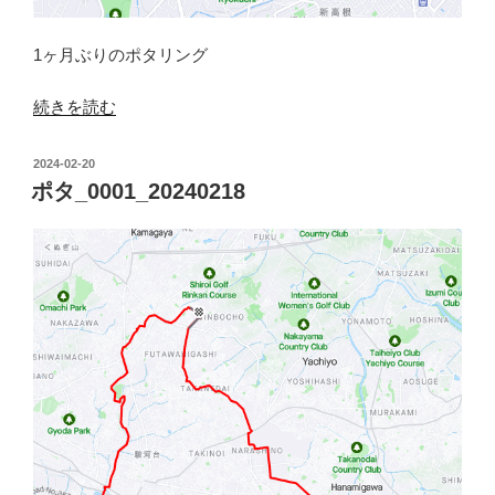
1ヶ月ぶりのポタリング
“ポ
続きを読む
タ
_0002_20240324”
投
2024-02-20
の
稿
ポタ_0001_20240218
日: