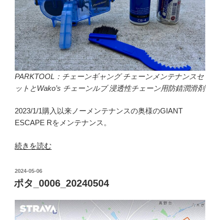
PARKTOOL：チェーンギャング チェーンメンテナンスセ
ットとWako’s チェーンルブ 浸透性チェーン用防錆潤滑剤
2023/1/1購入以来ノーメンテナンスの奥様のGIANT
ESCAPE Rをメンテナンス。
“チ
続きを読む
ェ
ー
投
2024-05-06
ン
稿
ポタ_0006_20240504
日:
洗
浄”
の