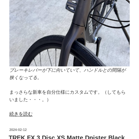
ブレーキレバーが下に向いていて、ハンドルとの間隔が
狭くなってる。
まっさらな新車を自分仕様にカスタムです。（してもら
いました・・・。）
“ブ
続きを読む
レ
ー
投
2024-02-12
キ
稿
TREK FX 3 Disc XS Matte Dnister Black