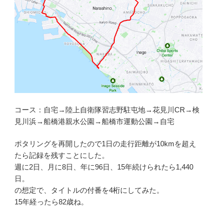
コース：自宅→陸上自衛隊習志野駐屯地→花見川CR→検
見川浜→船橋港親水公園→船橋市運動公園→自宅
ポタリングを再開したので1日の走行距離が10kmを超え
たら記録を残すことにした。
週に2日、月に8日、年に96日、15年続けられたら1,440
日。
の想定で、タイトルの付番を4桁にしてみた。
15年経ったら82歳ね。