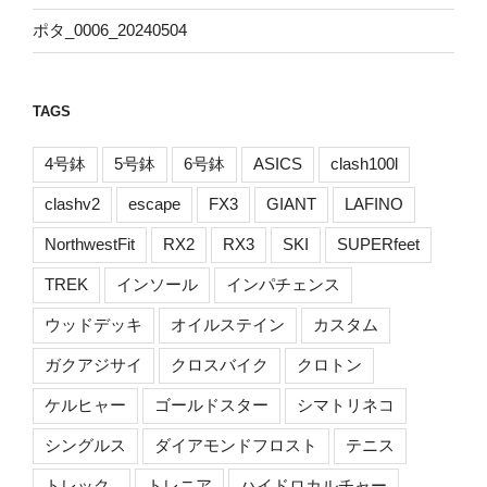
ポタ_0006_20240504
TAGS
4号鉢
5号鉢
6号鉢
ASICS
clash100l
clashv2
escape
FX3
GIANT
LAFINO
NorthwestFit
RX2
RX3
SKI
SUPERfeet
TREK
インソール
インパチェンス
ウッドデッキ
オイルステイン
カスタム
ガクアジサイ
クロスバイク
クロトン
ケルヒャー
ゴールドスター
シマトリネコ
シングルス
ダイアモンドフロスト
テニス
トレック､
トレニア
ハイドロカルチャー