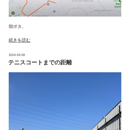
朝ポタ。
“ポ
続きを読む
タ
_0004_20240414”
投
2024-04-08
の
稿
テニスコートまでの距離
日: