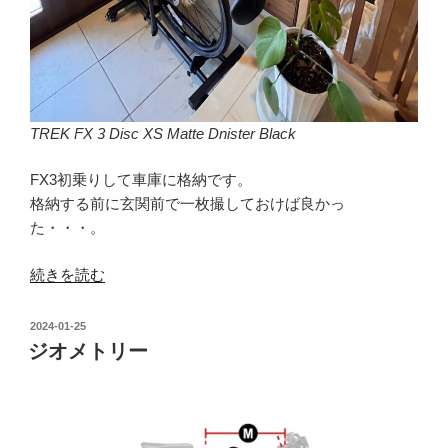
TREK FX 3 Disc XS Matte Dnister Black
FX3初乗りして車庫に格納です。
格納する前に玄関前で一枚撮しておけば良かっ
た・・・。
“TREK
続きを読む
FX
3
投
2024-01-25
Disc
稿
ジオメトリー
日:
XS
Matte
Dnister
Black”