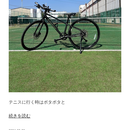
テニスに行く時はポタポタと
“テ
続きを読む
ニ
ス