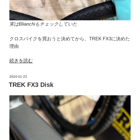
実はBIianchiもチェックしていた
クロスバイクを買おうと決めてから、TREK FX3に決めた
理由
“ど
続きを読む
う
し
投
2024-01-23
て
稿
TREK FX3 Disk
日:
FX3
に？”
の