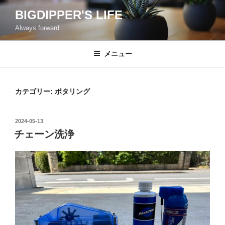
コ
BIGDIPPER'S LIFE
ン
Always forward
テ
ン
ツ
メニュー
へ
ス
キ
カテゴリー:
ポタリング
ッ
プ
投
2024-05-13
稿
チェーン洗浄
日: