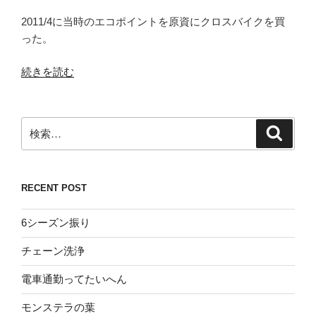
2011/4に当時のエコポイントを原資にクロスバイクを買
った。
“ク
続きを読む
ロ
ス
バ
検
検
イ
索
索:
ク
選
RECENT POST
び”
の
6シーズン振り
チェーン洗浄
電車通勤ってたいへん
モンステラの葉