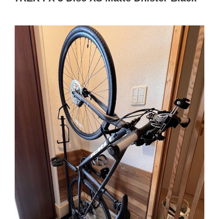
日:
レ
バ
ー
の
カ
ス
タ
ム”
の