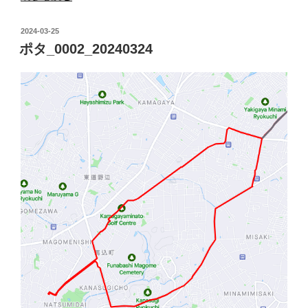
タ
_0003_20240330”
投
2024-03-25
の
稿
ポタ_0002_20240324
日: