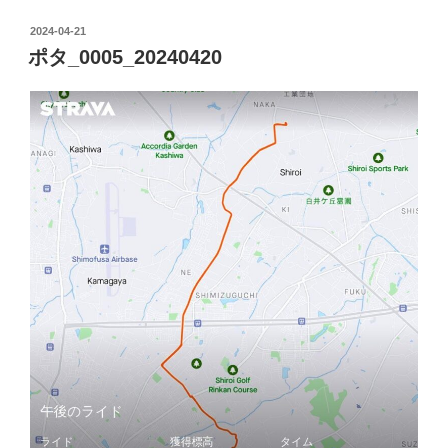
タ
_0006_20240504”
投
2024-04-21
の
稿
ポタ_0005_20240420
日: