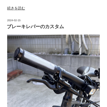
“快
続きを読む
適
に
投
2024-02-15
乗
稿
ブレーキレバーのカスタム
日:
る
た
め
の
ア
イ
テ
ム”
の