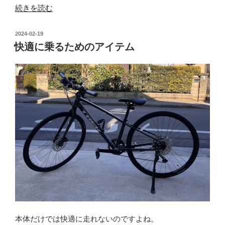
“ポ
続きを読む
タ
_0001_20240218”
投
2024-02-19
の
稿
快適に乗るためのアイテム
日:
本体だけでは快適に走れないのですよね。