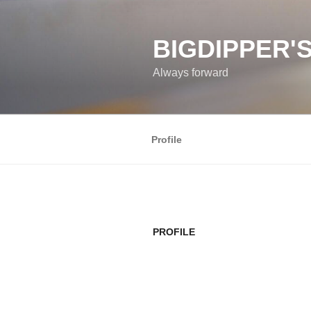
コ
ン
テ
BIGDIPPER'S
ン
Always forward
ツ
へ
ス
キ
Profile
ッ
プ
PROFILE