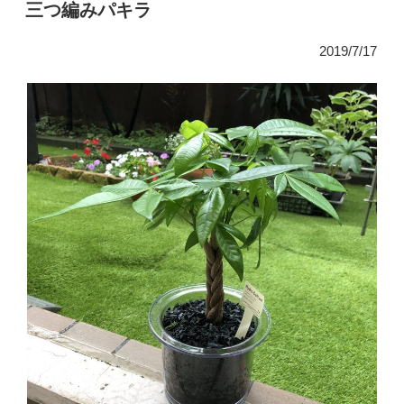
鉢
稿
三つ編みパキラ
日:
替
え
2019/7/17
2”
の