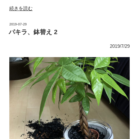
“ま
続きを読む
た
ま
投
2019-07-29
た、
稿
パキラ、鉢替え 2
日:
パ
キ
2019/7/29
ラ
の
鉢
替
え”
の