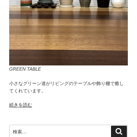
GREEN TABLE
小さなグリーン達がリビングのテーブルや飾り棚で癒し
てくれています。
“GREEN
続きを読む
TABLE”
の
検
検
索
索: