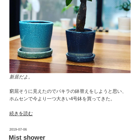
新居だよ。
窮屈そうに見えたのでパキラの鉢替えをしようと思い、
ホムセンで今より一つ大きい4号鉢を買ってきた。
“パ
続きを読む
キ
ラ
投
2019-07-06
の
稿
Mist shower