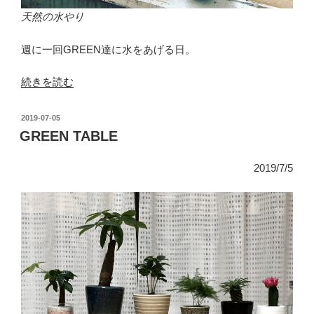
天然の水やり
週に一回GREEN達に水をあげる日。
“Mist
続きを読む
shower”
の
投
2019-07-05
稿
GREEN TABLE
日:
2019/7/5