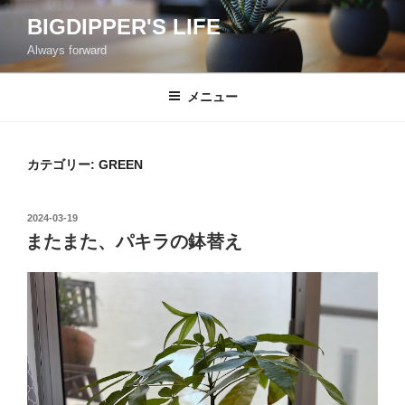
コ
BIGDIPPER'S LIFE
ン
Always forward
テ
ン
ツ
メニュー
へ
ス
キ
カテゴリー:
GREEN
ッ
プ
投
2024-03-19
稿
またまた、パキラの鉢替え
日: