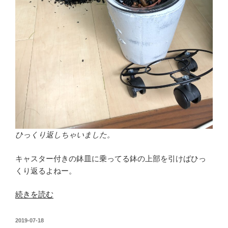
ひっくり返しちゃいました。
キャスター付きの鉢皿に乗ってる鉢の上部を引けばひっ
くり返るよねー。
“パ
続きを読む
キ
ラ、
投
2019-07-18