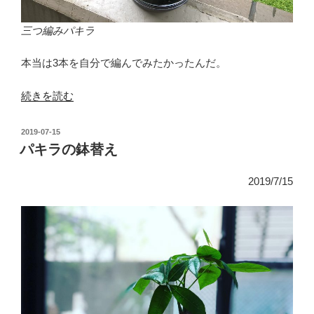
三つ編みパキラ
本当は3本を自分で編んでみたかったんだ。
“三
続きを読む
つ
編
投
2019-07-15
み
稿
パキラの鉢替え
日:
パ
キ
2019/7/15
ラ”
の