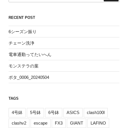
植
え
RECENT POST
た
よ”
6シーズン振り
の
チェーン洗浄
電車通勤ってたいへん
モンステラの葉
ポタ_0006_20240504
TAGS
4号鉢
5号鉢
6号鉢
ASICS
clash100l
clashv2
escape
FX3
GIANT
LAFINO