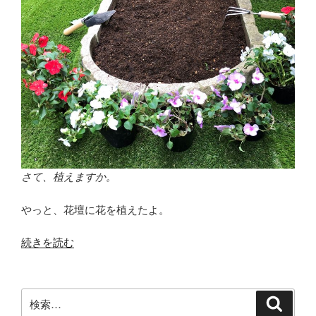
さて、植えますか。
やっと、花壇に花を植えたよ。
“花
続きを読む
壇
に
花
検
検
を
索
索: